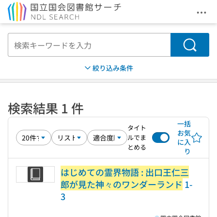
メニ
本文へ移動
検索
絞り込み条件
検索結果 1 件
一括
タイト
お気
ルでま
に入
とめる
り
はじめての霊界物語 : 出口王仁三
郎が見た神々のワンダーランド
1-
3