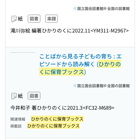
国立国会図書館
全国の図書館
紙
図書
楽譜
滝川弥絵 編著
ひかりのくに
2022.11
<YM311-M2967>
ことばから見る子どもの育ち : エ
ピソードから読み解く (
ひかりの
くに保育ブックス
)
国立国会図書館
全国の図書館
紙
図書
今井和子 著
ひかりのくに
2021.3
<FC32-M689>
ひかりのくに保育ブックス
関連情報
ひかりのくに保育ブックス
掲載誌