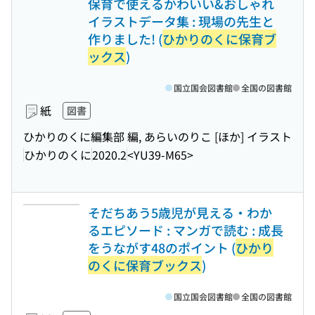
保育で使えるかわいい&おしゃれ
イラストデータ集 : 現場の先生と
作りました! (
ひかりのくに保育ブ
ックス
)
国立国会図書館
全国の図書館
紙
図書
ひかりのくに編集部 編, あらいのりこ [ほか] イラスト
ひかりのくに
2020.2
<YU39-M65>
そだちあう5歳児が見える・わか
るエピソード : マンガで読む : 成長
をうながす48のポイント (
ひかり
のくに保育ブックス
)
国立国会図書館
全国の図書館