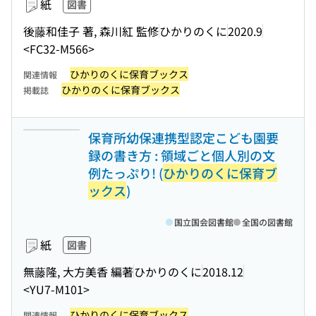
紙
図書
後藤和佳子 著, 森川紅 監修
ひかりのくに
2020.9
<FC32-M566>
ひかりのくに保育ブックス
関連情報
ひかりのくに保育ブックス
掲載誌
保育所幼保連携型認定こども園要
録の書き方 : 領域ごと個人別の文
例たっぷり! (
ひかりのくに保育ブ
ックス
)
国立国会図書館
全国の図書館
紙
図書
無藤隆, 大方美香 編著
ひかりのくに
2018.12
<YU7-M101>
ひかりのくに保育ブックス
関連情報