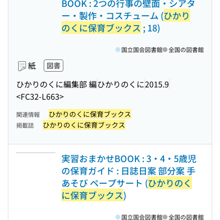
BOOK : 2つの行事の壁面・シアタ
ー・製作・コスチューム (
ひかり
のくに保育ブックス
; 18)
国立国会図書館
全国の図書館
紙
図書
ひかりのくに編集部 編
ひかりのくに
2015.9
<FC32-L663>
ひかりのくに保育ブックス
関連情報
ひかりのくに保育ブックス
掲載誌
実習おまかせBOOK : 3・4・5歳児
の保育ガイド : 日誌日案 部分案 手
あそび ペープサート (
ひかりのく
に保育ブックス
)
国立国会図書館
全国の図書館