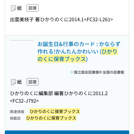
紙
図書
出雲美枝子 著
ひかりのくに
2014.1
<FC32-L261>
お誕生日&行事のカード : かならず
作れる!かんたんかわいい (
ひかり
のくに保育ブックス
)
国立国会図書館
全国の図書館
紙
図書
ひかりのくに編集部 編著
ひかりのくに
2011.2
<FC32-J792>
ひかりのくに保育ブックス
関連情報
ひかりのくに保育ブックス
掲載誌