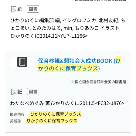
紙
図書
ひかりのくに編集部 編, イシグロフミカ, 北村友紀, ち
ょこまい, とみたみはる, min, もりあみこ イラスト
ひかりのくに
2014.11
<YU7-L1166>
保育参観&懇談会大成功BOOK (
ひ
かりのくに保育ブックス
)
国立国会図書館
全国の図書館
紙
図書
わたなべめぐみ 著
ひかりのくに
2011.5
<FC32-J876>
ひかりのくに保育ブックス
関連情報
ひかりのくに保育ブックス
掲載誌