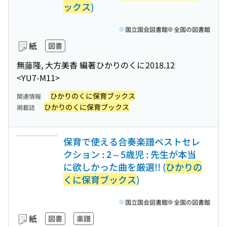
ックス
)
国立国会図書館
全国の図書館
紙
図書
無藤隆, 大方美香 編著
ひかりのくに
2018.12
<YU7-M11>
ひかりのくに保育ブックス
関連情報
ひかりのくに保育ブックス
掲載誌
保育で使える合奏楽譜ベストセレ
クション : 2～5歳児 : 先生が本当
に欲しかった曲を厳選!! (
ひかりの
くに保育ブックス
)
国立国会図書館
全国の図書館
紙
図書
楽譜