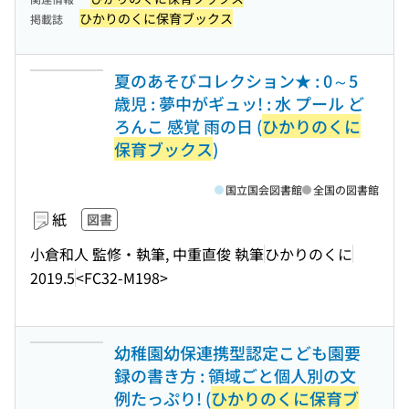
ひかりのくに保育ブックス
掲載誌
夏のあそびコレクション★ : 0～5
歳児 : 夢中がギュッ! : 水 プール ど
ろんこ 感覚 雨の日 (
ひかりのくに
保育ブックス
)
国立国会図書館
全国の図書館
紙
図書
小倉和人 監修・執筆, 中重直俊 執筆
ひかりのくに
2019.5
<FC32-M198>
幼稚園幼保連携型認定こども園要
録の書き方 : 領域ごと個人別の文
例たっぷり! (
ひかりのくに保育ブ