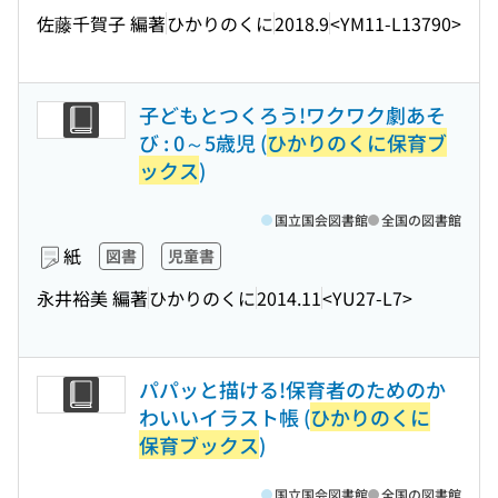
佐藤千賀子 編著
ひかりのくに
2018.9
<YM11-L13790>
子どもとつくろう!ワクワク劇あそ
び : 0～5歳児 (
ひかりのくに保育ブ
ックス
)
国立国会図書館
全国の図書館
紙
図書
児童書
永井裕美 編著
ひかりのくに
2014.11
<YU27-L7>
パパッと描ける!保育者のためのか
わいいイラスト帳 (
ひかりのくに
保育ブックス
)
国立国会図書館
全国の図書館