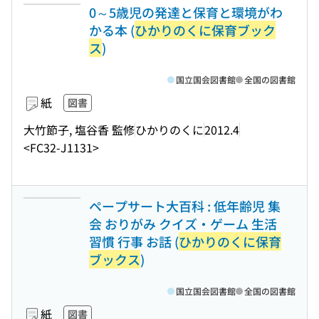
0～5歳児の発達と保育と環境がわ
かる本 (
ひかりのくに保育ブック
ス
)
国立国会図書館
全国の図書館
紙
図書
大竹節子, 塩谷香 監修
ひかりのくに
2012.4
<FC32-J1131>
ペープサート大百科 : 低年齢児 集
会 おりがみ クイズ・ゲーム 生活
習慣 行事 お話 (
ひかりのくに保育
ブックス
)
国立国会図書館
全国の図書館
紙
図書