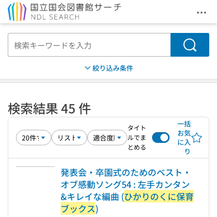
メニ
本文へ移動
検索
絞り込み条件
検索結果 45 件
一括
タイト
お気
ルでま
に入
とめる
り
発表会・卒園式のためのベスト・
オブ感動ソング54 : 左手カンタン
&キレイな編曲 (
ひかりのくに保育
ブックス
)