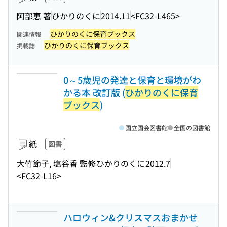
阿部恵 著
ひかりのくに
2014.11
<FC32-L465>
ひかりのくに保育ブックス
関連情報
ひかりのくに保育ブックス
掲載誌
0～5歳児の発達と保育と環境がわ
かる本 改訂版 (
ひかりのくに保育
ブックス
)
国立国会図書館
全国の図書館
紙
図書
大竹節子, 塩谷香 監修
ひかりのくに
2012.7
<FC32-L16>
ハロウィン&クリスマスおまかせ