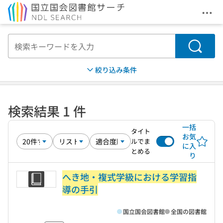
メニ
本文へ移動
検索
絞り込み条件
検索結果 1 件
一括
タイト
お気
ルでま
に入
とめる
り
へき地・複式学級における学習指
導の手引
国立国会図書館
全国の図書館