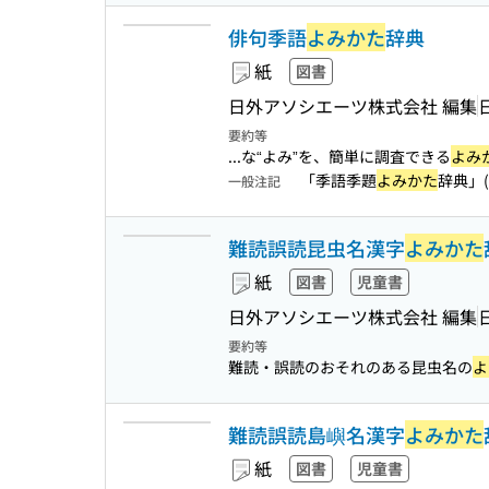
俳句季語
よみかた
辞典
紙
図書
日外アソシエーツ株式会社 編集
要約等
...な“よみ”を、簡単に調査できる
よみ
「季語季題
よみかた
辞典」(
一般注記
難読誤読昆虫名漢字
よみかた
紙
図書
児童書
日外アソシエーツ株式会社 編集
要約等
難読・誤読のおそれのある昆虫名の
よ
難読誤読島嶼名漢字
よみかた
紙
図書
児童書