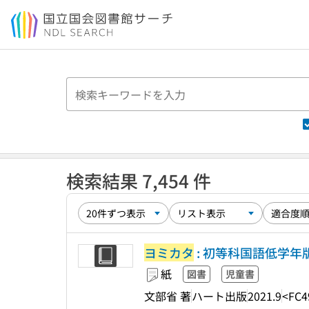
本文へ移動
検索結果 7,454 件
ヨミカタ
: 初等科国語低学年版
紙
図書
児童書
文部省 著
ハート出版
2021.9
<FC4