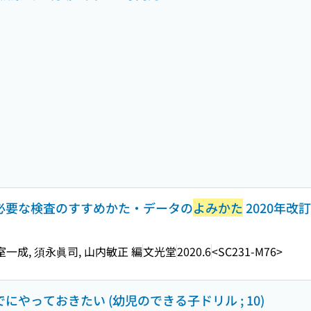
は必要な検査のすすめかた・データの
よみかた
2020年改
室一成, 須永眞司, 山内敏正 編
文光堂
2020.6
<SC231-M76>
でにやっておきたい (幼児のできる子ドリル ; 10)