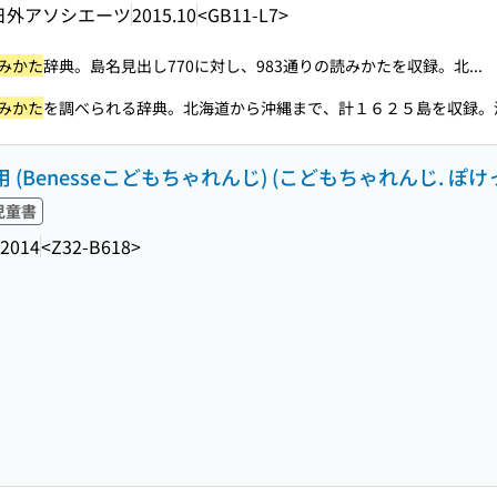
日外アソシエーツ
2015.10
<GB11-L7>
みかた
辞典。島名見出し770に対し、983通りの読みかたを収録。北...
みかた
を調べられる辞典。北海道から沖縄まで、計１６２５島を収録。漢.
用 (Benesseこどもちゃれんじ) (こどもちゃれんじ. ぽけ
児童書
-2014
<Z32-B618>