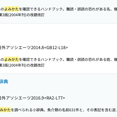
名の
よみかた
を確認できるハンドブック。難読・誤読の恐れがある名、幾通
3版(2004年刊)の改題改訂
日外アソシエーツ
2014.8
<GB12-L18>
名の
よみかた
を確認できるハンドブック。難読・誤読の恐れがある姓、幾通
3版(2004年刊)の改題改訂
辞典
日外アソシエーツ
2016.9
<RA2-L77>
みかた
を調べられる小辞典。魚介類の名前631件と、その表記を含む逆..