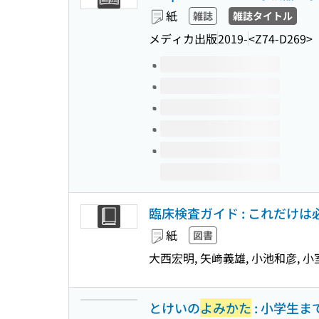
紙
雑誌
雑誌タイトル
メディカ出版
2019-
<Z74-D269>
このタイトルの巻号
臨床検査ガイド : これだけ
紙
図書
大西宏明, 矢﨑義雄, 小池和彦, 小
とけいの
よみかた
: 小学生ま