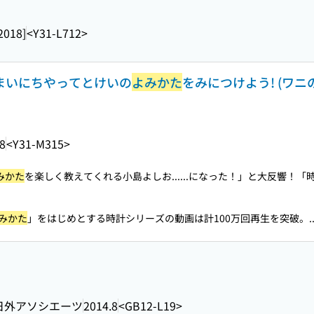
2018]
<Y31-L712>
 まいにちやってとけいの
よみかた
をみにつけよう! (ワ
8
<Y31-M315>
みかた
を楽しく教えてくれる小島よしお...
...になった！」と大反響！「
みかた
」をはじめとする時計シリーズの動画は計100万回再生を突破。..
日外アソシエーツ
2014.8
<GB12-L19>