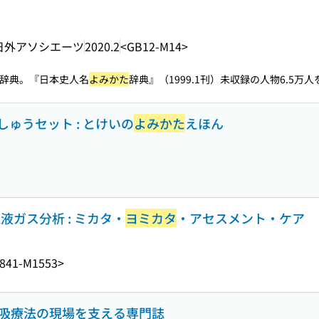
日外アソシエーツ
2020.2
<GB12-M14>
辞典。『日本史人名
よみかた
辞典』（1999.1刊）未収録の人物6.5万人
ゅうセット : とけいの
よみかた
えほん
液ガス分析 : ミカタ・
ヨミカタ
・アセスメント・ケア
841-M1553>
 : 呼吸療法の現場を支える専門誌