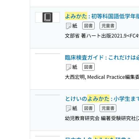
よみかた
: 初等科国語低学年版
紙
図書
児童書
文部省 著
ハート出版
2021.9
<FC4
臨床検査ガイド : これだけ
紙
図書
大西宏明, Medical Practice編
とけいの
よみかた
: 小学生ま
紙
図書
児童書
幼児教育研究会 編著
受験研究社
[