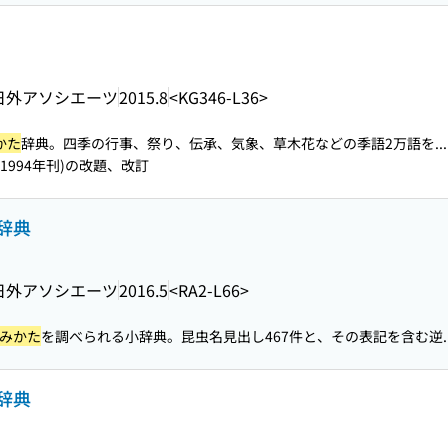
日外アソシエーツ
2015.8
<KG346-L36>
かた
辞典。四季の行事、祭り、伝承、気象、草木花などの季語2万語を...
1994年刊)の改題、改訂
辞典
日外アソシエーツ
2016.5
<RA2-L66>
みかた
を調べられる小辞典。昆虫名見出し467件と、その表記を含む逆..
辞典