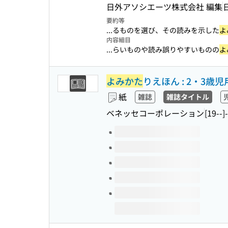
日外アソシエーツ株式会社 編集
要約等
...るものを選び、その読みを示した
よ
内容細目
...らいものや読み誤りやすいものの
よ
よみかた
りえほん : 2・3歳児
紙
雑誌
雑誌タイトル
ベネッセコーポレーション
[19--]
このタイトルの巻号