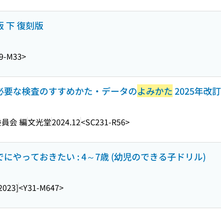
 下 復刻版
9-M33>
は必要な検査のすすめかた・データの
よみかた
2025年改
集委員会 編
文光堂
2024.12
<SC231-R56>
でにやっておきたい : 4～7歳 (幼児のできる子ドリル)
2023]
<Y31-M647>