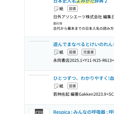
日本史人名
よみかた
辞典 2
紙
図書
日外アソシエーツ株式会社 編集
要約等
古代から幕末までの日本人名の読み方
遊んでまなべるとけいのれんし
紙
図書
児童書
永岡書店
2025.1
<Y11-N25-R613>
ひとつずつ、わかりやすく!血
紙
図書
若林侑起 編著
Gakken
2023.9
<SC
Respica : みんなの呼吸器