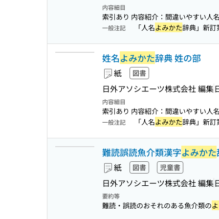
内容細目
索引あり 内容紹介：間違いやすい人
「人名
よみかた
辞典」新訂第
一般注記
姓名
よみかた
辞典 姓の部
紙
図書
日外アソシエーツ株式会社 編集
内容細目
索引あり 内容紹介：間違いやすい人
「人名
よみかた
辞典」新訂第
一般注記
難読誤読魚介類漢字
よみかた
紙
図書
児童書
日外アソシエーツ株式会社 編集
要約等
難読・誤読のおそれのある魚介類の
よ