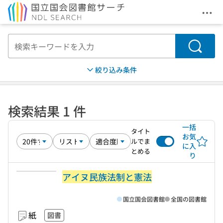
メニ
本文へ移動
検索
絞り込み条件
検索結果 1 件
一括
タイト
お気
ルでま
に入
とめる
り
アイヌ民族法制と憲法
国立国会図書館
全国の図書館
紙
図書