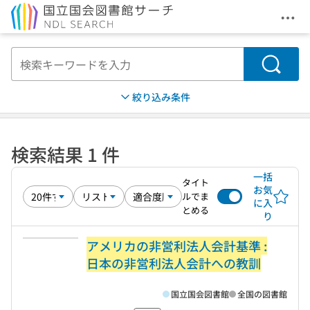
メニ
本文へ移動
検索
絞り込み条件
検索結果 1 件
一括
タイト
お気
ルでま
に入
とめる
り
アメリカの非営利法人会計基準 :
日本の非営利法人会計への教訓
国立国会図書館
全国の図書館