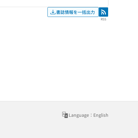
書誌情報を一括出力
RSS
RSS
Language：English