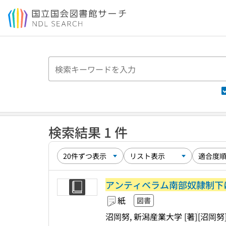
本文へ移動
検索結果 1 件
アンティベラム南部奴隷制下
紙
図書
沼岡努, 新潟産業大学 [著]
[沼岡努