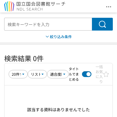
メニ
本文へ移動
検索
絞り込み条件
検索結果 0件
一括
タイト
お気
ルでま
に入
とめる
り
該当する資料はありませんでした