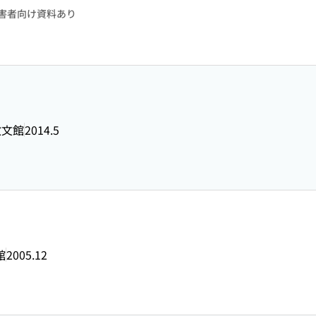
害者向け資料あり
教文館
2014.5
館
2005.12