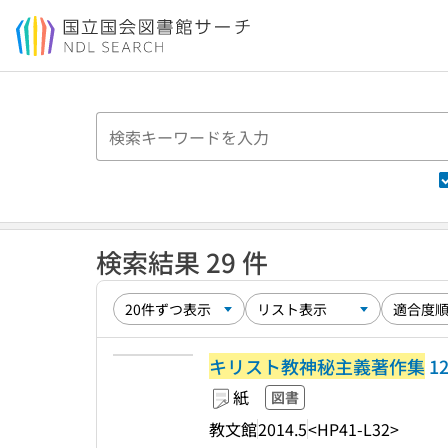
本文へ移動
検索結果 29 件
キリスト教神秘主義著作集
1
紙
図書
教文館
2014.5
<HP41-L32>