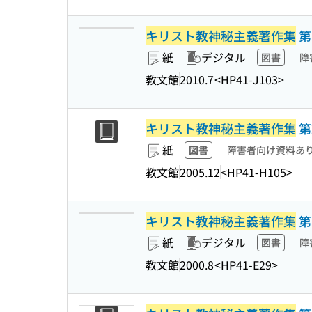
キリスト教神秘主義著作集
第
紙
デジタル
図書
障
教文館
2010.7
<HP41-J103>
キリスト教神秘主義著作集
第
紙
図書
障害者向け資料あ
教文館
2005.12
<HP41-H105>
キリスト教神秘主義著作集
第
紙
デジタル
図書
障
教文館
2000.8
<HP41-E29>