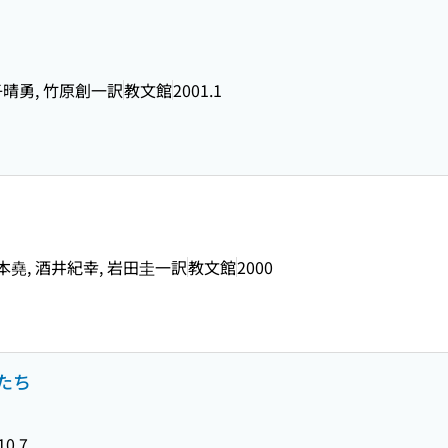
金子晴勇, 竹原創一訳
教文館
2001.1
本堯, 酒井紀幸, 岩田圭一訳
教文館
2000
たち
10.7