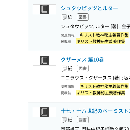
シュタウピッツとルター
紙
図書
シュタウピッツ, ルター [著] ; 
キリスト教神秘主義著作集
関連情報
キリスト教神秘主義著作集
掲載誌
クザーヌス 第10巻
紙
図書
ニコラウス・クザーヌス [著] ; 坂
キリスト教神秘主義著作集
関連情報
キリスト教神秘主義著作集
掲載誌
十七・十八世紀のベーミスト
紙
図書
岡部雄三, 門脇由紀子訳
教文館
20