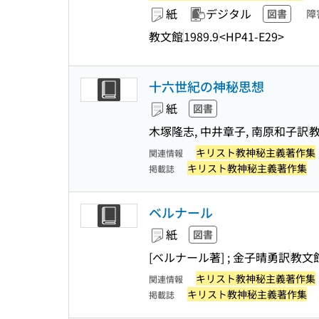
紙
デジタル
図書
障
教文館
1989.9
<HP41-E29>
十六世紀の神秘思想
紙
図書
木塚隆志, 中井章子, 南原和子訳
キリスト教神秘主義著作集
関連情報
キリスト教神秘主義著作集
掲載誌
ベルナール
紙
図書
[ベルナール著] ; 金子晴勇訳
教文
キリスト教神秘主義著作集
関連情報
キリスト教神秘主義著作集
掲載誌