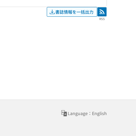
書誌情報を一括出力
RSS
RSS
Language：English