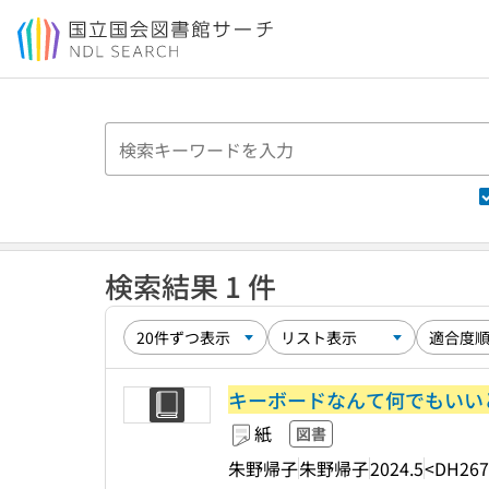
本文へ移動
検索結果 1 件
キーボードなんて何でもいい
紙
図書
朱野帰子
朱野帰子
2024.5
<DH267