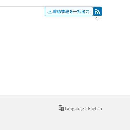
書誌情報を一括出力
RSS
RSS
Language：English