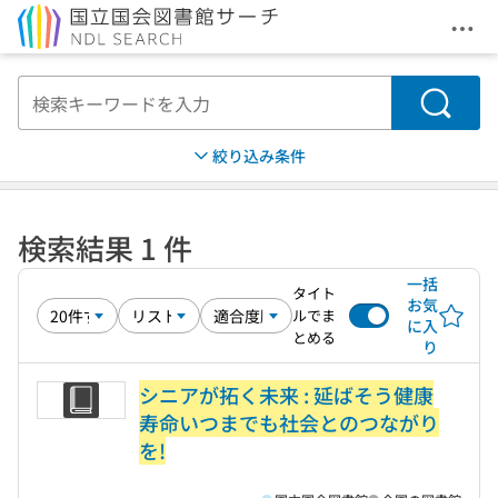
メニ
本文へ移動
検索
絞り込み条件
検索結果 1 件
一括
タイト
お気
ルでま
に入
とめる
り
シニアが拓く未来 : 延ばそう健康
寿命いつまでも社会とのつながり
を!