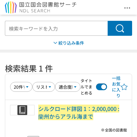
メニ
本文へ移動
検索
絞り込み条件
検索結果 1 件
一括
タイト
お気
ルでま
に入
とめる
り
シルクロード詳図 1：2,000,000 :
蘭州からアラル海まで
全国の図書館