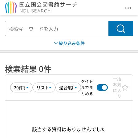
メニ
本文へ移動
検索
絞り込み条件
検索結果 0件
一括
タイト
お気
ルでま
に入
とめる
り
該当する資料はありませんでした