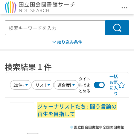
メニ
本文へ移動
検索
絞り込み条件
検索結果 1 件
一括
タイト
お気
ルでま
に入
とめる
り
ジャーナリストたち : 闘う言論の
再生を目指して
国立国会図書館
全国の図書館