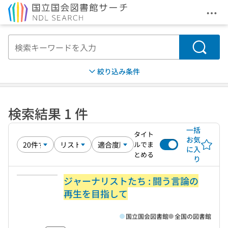
メニ
本文へ移動
検索
絞り込み条件
検索結果 1 件
一括
タイト
お気
ルでま
に入
とめる
り
ジャーナリストたち : 闘う言論の
再生を目指して
国立国会図書館
全国の図書館