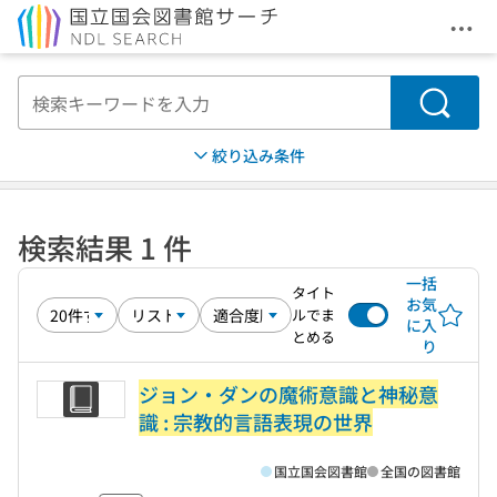
メニ
本文へ移動
検索
絞り込み条件
検索結果 1 件
一括
タイト
お気
ルでま
に入
とめる
り
ジョン・ダンの魔術意識と神秘意
識 : 宗教的言語表現の世界
国立国会図書館
全国の図書館