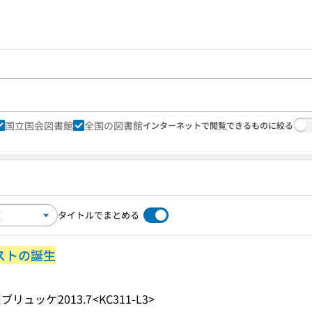
国立国会図書館
全国の図書館
インターネットで閲覧できるものに絞る
タイトルでまとめる
ィストの誕生
訳
ブリュッケ
2013.7
<KC311-L3>