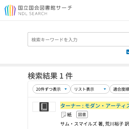
本文へ移動
検索結果 1 件
ターナー : モダン・アーテ
紙
図書
サム・スマイルズ 著, 荒川裕子 