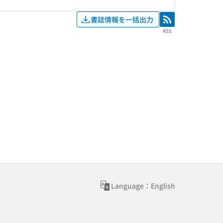
書誌情報を一括出力
RSS
RSS
Language：English