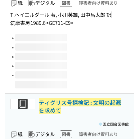
紙
デジタル
図書
障害者向け資料あり
T.ヘイエルダール 著, 小川英雄, 田中昌太郎 訳
筑摩書房
1989.6
<GE711-E9>
このタイトルの巻号
ティグリス号探検記 : 文明の起源
を求めて
国立国会図書館
紙
デジタル
図書
障害者向け資料あり