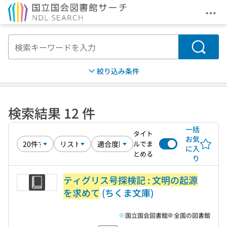
メニ
本文へ移動
検索
絞り込み条件
検索結果 12 件
一括
タイト
お気
ルでま
に入
とめる
り
ティグリス号探検記 : 文明の起源
を求めて
(ちくま文庫)
国立国会図書館
全国の図書館