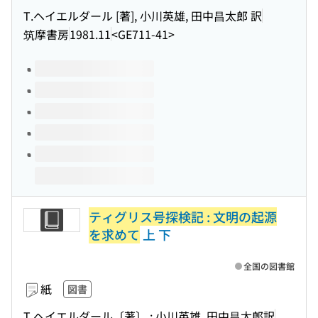
T.ヘイエルダール [著], 小川英雄, 田中昌太郎 訳
筑摩書房
1981.11
<GE711-41>
このタイトルの巻号
ティグリス号探検記 : 文明の起源
を求めて
上 下
全国の図書館
紙
図書
T.ヘイエルダール〔著〕 ; 小川英雄, 田中昌太郎訳