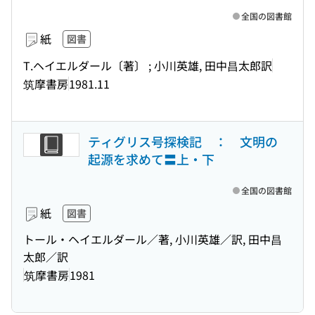
全国の図書館
紙
図書
T.ヘイエルダール〔著〕 ; 小川英雄, 田中昌太郎訳
筑摩書房
1981.11
ティグリス号探検記 ： 文明の
起源を求めて〓上・下
全国の図書館
紙
図書
トール・ヘイエルダール／著, 小川英雄／訳, 田中昌
太郎／訳
筑摩書房
1981