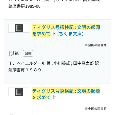
筑摩書房
1989-06
ティグリス号探検記 : 文明の起源
を求めて
下 (ちくま文庫)
全国の図書館
紙
図書
Ｔ．ヘイエルダール 著 ; 小川英雄 ; 田中昌太郎 訳
筑摩書房
１９８９
ティグリス号探検記 : 文明の起源
を求めて
上
全国の図書館