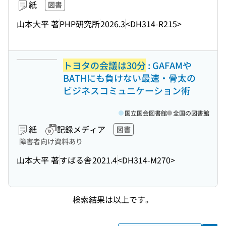
紙
図書
山本大平 著
PHP研究所
2026.3
<DH314-R215>
トヨタの会議は30分
: GAFAMや
BATHにも負けない最速・骨太の
ビジネスコミュニケーション術
国立国会図書館
全国の図書館
紙
記録メディア
図書
障害者向け資料あり
山本大平 著
すばる舎
2021.4
<DH314-M270>
検索結果は以上です。