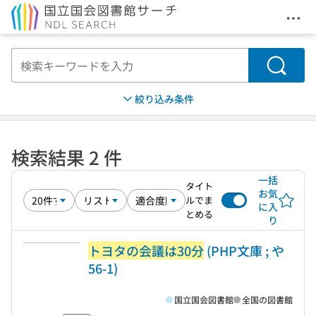
メニ
本文へ移動
検索
絞り込み条件
検索結果 2 件
一括
タイト
お気
ルでま
に入
とめる
り
トヨタの会議は30分
(PHP文庫 ; や
56-1)
国立国会図書館
全国の図書館