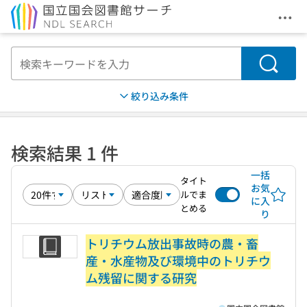
メニ
本文へ移動
検索
絞り込み条件
検索結果 1 件
一括
タイト
お気
ルでま
に入
とめる
り
トリチウム放出事故時の農・畜
産・水産物及び環境中のトリチウ
ム残留に関する研究