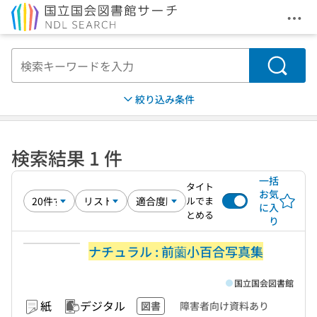
メニ
本文へ移動
検索
絞り込み条件
検索結果 1 件
一括
タイト
お気
ルでま
に入
とめる
り
ナチュラル : 前薗小百合写真集
国立国会図書館
紙
デジタル
図書
障害者向け資料あり