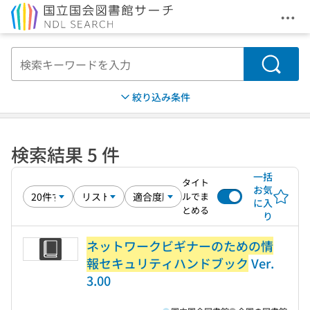
メニ
本文へ移動
検索
絞り込み条件
検索結果 5 件
一括
タイト
お気
ルでま
に入
とめる
り
ネットワークビギナーのための情
報セキュリティハンドブック
Ver.
3.00