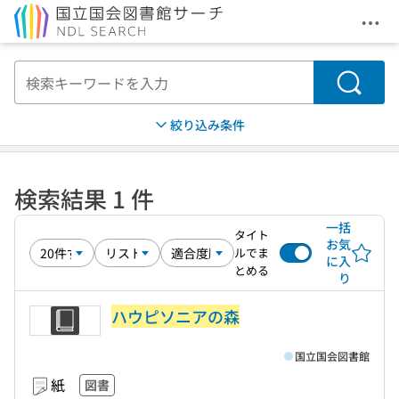
メニ
本文へ移動
検索
絞り込み条件
検索結果 1 件
一括
タイト
お気
ルでま
に入
とめる
り
ハウピソニアの森
国立国会図書館
紙
図書