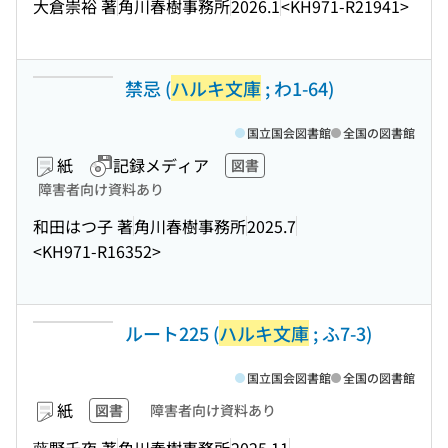
大倉崇裕 著
角川春樹事務所
2026.1
<KH971-R21941>
禁忌 (
ハルキ文庫
; わ1-64)
国立国会図書館
全国の図書館
紙
記録メディア
図書
障害者向け資料あり
和田はつ子 著
角川春樹事務所
2025.7
<KH971-R16352>
ルート225 (
ハルキ文庫
; ふ7-3)
国立国会図書館
全国の図書館
紙
図書
障害者向け資料あり
藤野千夜 著
角川春樹事務所
2025.11