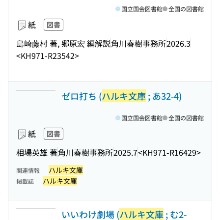
国立国会図書館
全国の図書館
紙
図書
島崎藤村 著, 郷原宏 編解説
角川春樹事務所
2026.3
<KH971-R23542>
ゼロ打ち (
ハルキ文庫
; あ32-4)
国立国会図書館
全国の図書館
紙
図書
相場英雄 著
角川春樹事務所
2025.7
<KH971-R16429>
ハルキ文庫
関連情報
ハルキ文庫
掲載誌
いいわけ劇場 (
ハルキ文庫
; む2-