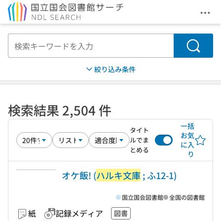
メニ
本文へ移動
検索
絞り込み条件
検索結果 2,504 件
一括
タイト
お気
ルでま
に入
とめる
り
オケ飯! (
ハルキ文庫
; ふ12-1)
国立国会図書館
全国の図書館
紙
記録メディア
図書