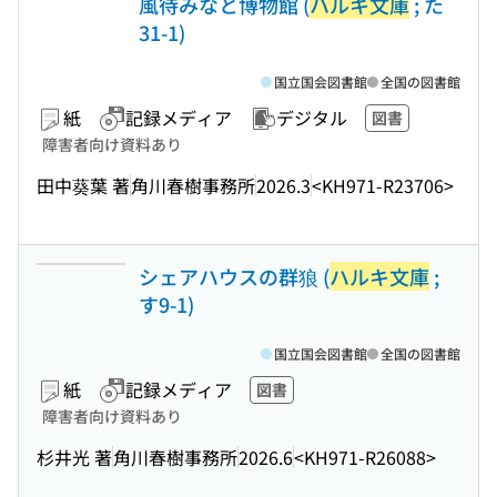
風待みなと博物館 (
ハルキ文庫
; た
31-1)
国立国会図書館
全国の図書館
紙
記録メディア
デジタル
図書
障害者向け資料あり
田中葵葉 著
角川春樹事務所
2026.3
<KH971-R23706>
シェアハウスの群狼 (
ハルキ文庫
;
す9-1)
国立国会図書館
全国の図書館
紙
記録メディア
図書
障害者向け資料あり
杉井光 著
角川春樹事務所
2026.6
<KH971-R26088>