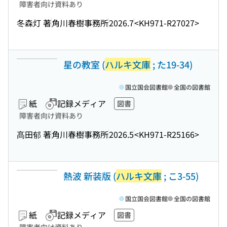
障害者向け資料あり
冬森灯 著
角川春樹事務所
2026.7
<KH971-R27027>
星の教室 (
ハルキ文庫
; た19-34)
国立国会図書館
全国の図書館
紙
記録メディア
図書
障害者向け資料あり
髙田郁 著
角川春樹事務所
2026.5
<KH971-R25166>
熱波 新装版 (
ハルキ文庫
; こ3-55)
国立国会図書館
全国の図書館
紙
記録メディア
図書