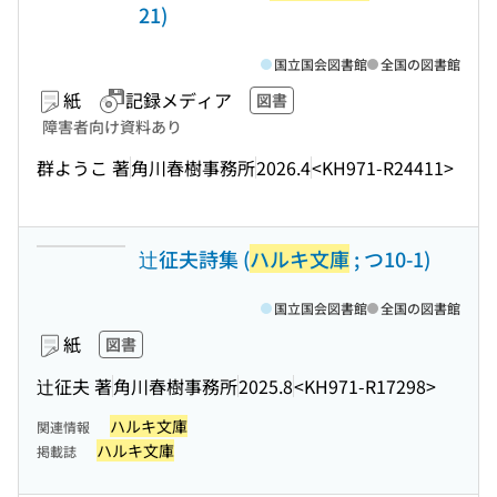
21)
国立国会図書館
全国の図書館
紙
記録メディア
図書
障害者向け資料あり
群ようこ 著
角川春樹事務所
2026.4
<KH971-R24411>
辻征夫詩集 (
ハルキ文庫
; つ10-1)
国立国会図書館
全国の図書館
紙
図書
辻征夫 著
角川春樹事務所
2025.8
<KH971-R17298>
ハルキ文庫
関連情報
ハルキ文庫
掲載誌