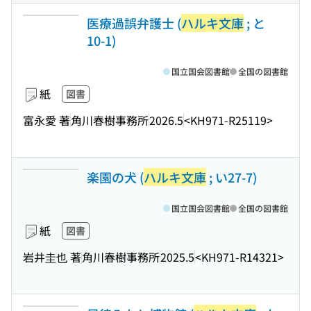
医療過誤弁護士 (
ハルキ文庫
; と
10-1)
国立国会図書館
全国の図書館
紙
図書
富永愛 著
角川春樹事務所
2026.5
<KH971-R25119>
楽園の犬 (
ハルキ文庫
; い27-7)
国立国会図書館
全国の図書館
紙
図書
岩井圭也 著
角川春樹事務所
2025.5
<KH971-R14321>