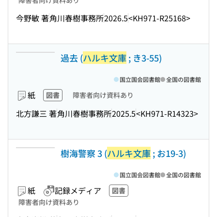
障害者向け資料あり
今野敏 著
角川春樹事務所
2026.5
<KH971-R25168>
過去 (
ハルキ文庫
; き3-55)
国立国会図書館
全国の図書館
紙
図書
障害者向け資料あり
北方謙三 著
角川春樹事務所
2025.5
<KH971-R14323>
樹海警察 3 (
ハルキ文庫
; お19-3)
国立国会図書館
全国の図書館
紙
記録メディア
図書
障害者向け資料あり