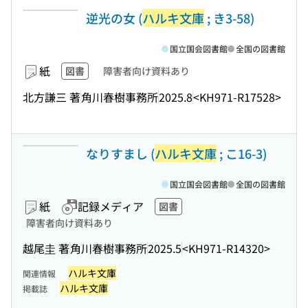
逆光の女 (
ハルキ文庫
; き3-58)
国立国会図書館
全国の図書館
紙
図書
障害者向け資料あり
北方謙三 著
角川春樹事務所
2025.8
<KH971-R17528>
なりすまし (
ハルキ文庫
; こ16-3)
国立国会図書館
全国の図書館
紙
記録メディア
図書
障害者向け資料あり
越尾圭 著
角川春樹事務所
2025.5
<KH971-R14320>
ハルキ文庫
関連情報
ハルキ文庫
掲載誌