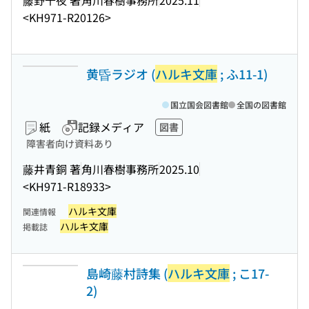
<KH971-R20126>
黄昏ラジオ (
ハルキ文庫
; ふ11-1)
国立国会図書館
全国の図書館
紙
記録メディア
図書
障害者向け資料あり
藤井青銅 著
角川春樹事務所
2025.10
<KH971-R18933>
ハルキ文庫
関連情報
ハルキ文庫
掲載誌
島崎藤村詩集 (
ハルキ文庫
; こ17-
2)