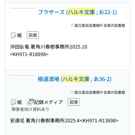
ブラザーズ (
ハルキ文庫
; お22-1)
国立国会図書館
全国の図書館
紙
図書
沖田臥竜 著
角川春樹事務所
2025.10
<KH971-R18898>
極道酒場 (
ハルキ文庫
; あ36-2)
国立国会図書館
全国の図書館
紙
記録メディア
図書
障害者向け資料あり
安達瑶 著
角川春樹事務所
2025.4
<KH971-R13698>