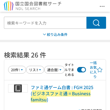
メニ
本文へ移動
検索
絞り込み条件
検索結果 26 件
一括
タイト
お気
ルでま
に入
とめる
り
ファミ通ゲーム白書 : FGH 2025
(
ビジネスファミ通 = Business
famitsu
)