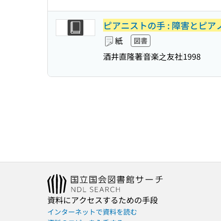
ピアニストの手 : 障害とピア
紙
図書
酒井直隆著
音楽之友社
1998
資料にアクセスするための手段
インターネットで資料を読む