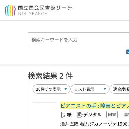
本文へ移動
検索結果 2 件
ピアニストの手 : 障害とピア
紙
デジタル
図書
障
酒井直隆 著
ムジカノーヴァ
1998.