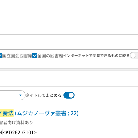
国立国会図書館
全国の図書館
インターネットで閲覧できるものに絞る
タイトルでまとめる
ノ奏法
(ムジカノーヴァ叢書 ; 22)
害者向け資料あり
4
<KD262-G101>