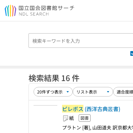
本文へ移動
検索結果 16 件
ピレボス
(西洋古典叢書)
紙
図書
プラトン [著], 山田道夫 訳
京都大