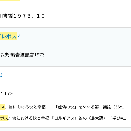
川書店
１９７３．１０
ピレボス
4
沢令夫 編
岩波書店
1973
ぶ
4-L7>
ボス
』篇における快と幸福――「虚偽の快」をめぐる第１議論（36c...
ボス
』篇における快と幸福 『ゴルギアス』篇の〈最大悪〉 「学び=...