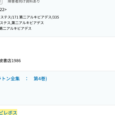
書
障害者向け資料あり
22>
ピステス/171 第二アルキビアデス/335
ピステス,第二アルキビアデス
,第二アルキビアデス
波書店
1986
ラトン全集 ： 第4巻)
ピレボス