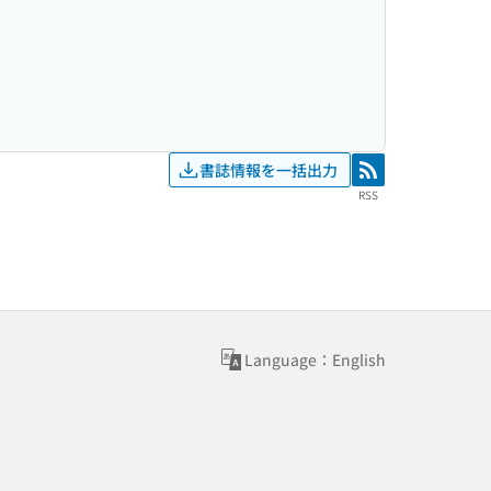
書誌情報を一括出力
RSS
RSS
Language：English