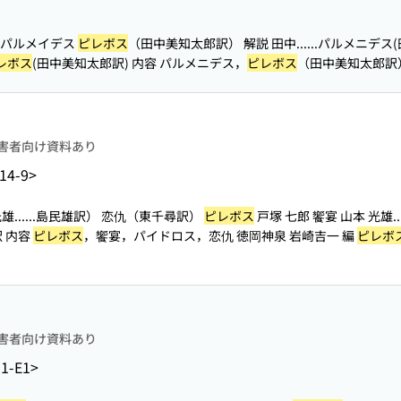
 パルメイデス
ピレボス
（田中美知太郎訳） 解説 田中...
...パルメニデス
レボス
(田中美知太郎訳) 内容 パルメニデス，
ピレボス
（田中美知太郎訳）
害者向け資料あり
14-9>
...
...島民雄訳） 恋仇（東千尋訳）
ピレボス
戸塚 七郎 饗宴 山本 光雄..
訳 内容
ピレボス
，饗宴，パイドロス，恋仇 徳岡神泉 岩崎吉一 編
ピレボ
害者向け資料あり
1-E1>