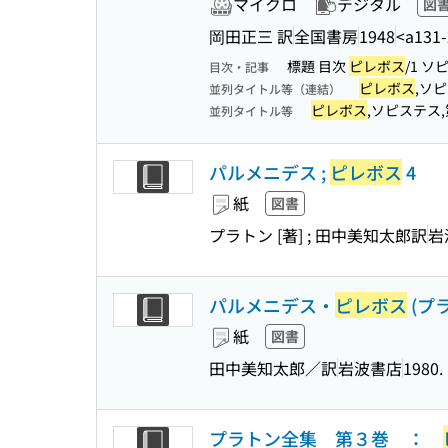
マイクロ
デジタル
図
岡田正三 訳
全国書房
1948
<a131-
標題 目次
ピレボス
/1 ソ
目次・記事
ピレボス
,ソ
並列タイトル等（連結）
ピレボス
,ソピステス
並列タイトル等
パルメニデス ;
ピレボス
4
紙
図書
プラトン [著] ; 田中美知太郎訳
岩
パルメニデス・
ピレボス
(プ
紙
図書
田中美知太郎／訳
岩波書店
1980.
プラトン全集 第３巻 ：