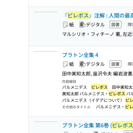
『
ピレボス
』注解 : 人間の最
紙
デジタル
図書
障
マルシリオ・フィチーノ 著, 左近
プラトン全集 4
紙
デジタル
図書
障
田中美知太郎, 藤沢令夫 編
岩波書
内容細目
パルメニデス
ピレボス
田中美知太
美知太郎 パルメニデス・
ピレボス
パ
パルメニデス（イデアについて）
ピ
パルメニデス・
ピ
その他のタイトル
プラトン全集 第6巻 (
ピレボ