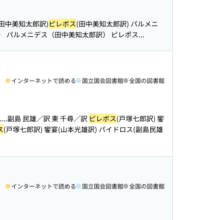
(田中美知太郎訳)
ピレボス
(田中美知太郎訳) パルメニ
 パルメニデス（田中美知太郎訳） ピレポス...
インターネットで読める
国立国会図書館
全国の図書館
.
...副島 民雄／訳 東 千尋／訳
ピレボス
(戸塚七郎訳) 饗
ス
(戸塚七郎訳) 饗宴(山本光雄訳) パイドロス(副島民雄
インターネットで読める
国立国会図書館
全国の図書館