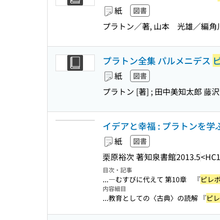
紙
図書
プラトン／著, 山本 光雄／編
角
プラトン全集 パルメニデス
紙
図書
プラトン [著] ; 田中美知太郎 藤
イデアと幸福 : プラトンを学
紙
図書
栗原裕次 著
知泉書館
2013.5
<HC1
目次・記事
...―むすびに代えて 第10章 『
ピレ
内容細目
...教育としての〈古典〉の読解 『
ピレ