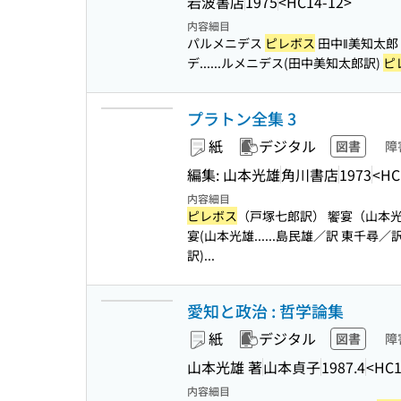
岩波書店
1975
<HC14-12>
内容細目
パルメニデス
ピレボス
田中‖美知太郎
デ...
...ルメニデス(田中美知太郎訳)
ピ
プラトン全集 3
紙
デジタル
図書
障
編集: 山本光雄
角川書店
1973
<HC
内容細目
ピレボス
（戸塚七郎訳） 饗宴（山本光雄
宴(山本光雄...
...島民雄／訳 東千尋／
訳)...
愛知と政治 : 哲学論集
紙
デジタル
図書
障
山本光雄 著
山本貞子
1987.4
<HC1
内容細目