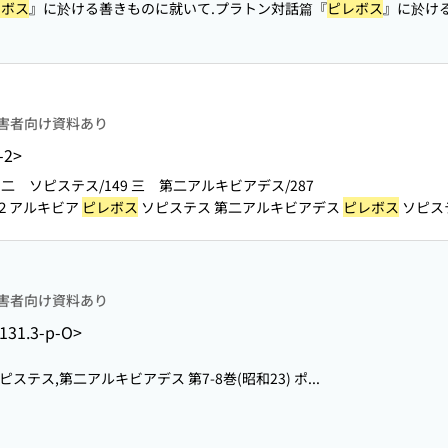
レボス
』に於ける善きものに就いて.プラトン対話篇『
ピレボス
』に於け
害者向け資料あり
-2>
3 二 ソピステス/149 三 第二アルキビアデス/287
２アルキビア
ピレボス
ソピステス 第二アルキビアデス
ピレボス
ソピス
害者向け資料あり
131.3-p-O>
ソピステス,第二アルキビアデス 第7-8巻(昭和23) ポ...