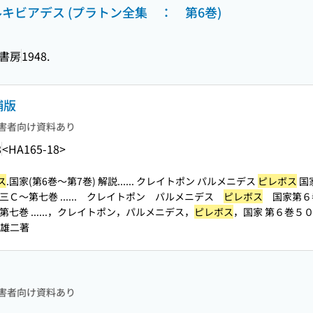
キビアデス (プラトン全集 ： 第6巻)
国書房
1948.
補版
害者向け資料あり
8
<HA165-18>
ス
.国家(第6巻〜第7巻) 解説...
... クレイトポン パルメニデス
ピレボス
国
Ｃ〜第七巻 ...
... クレイトポン パルメニデス
ピレボス
国家第６巻
巻 ...
...，クレイトポン，パルメニデス，
ピレボス
，国家 第６巻５０
永雄二著
害者向け資料あり