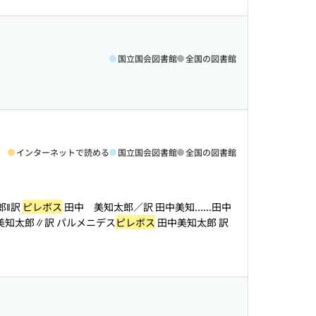
国立国会図書館
全国の図書館
インターネットで読める
国立国会図書館
全国の図書館
郎‖訳
ピレボス
田中 美知太郎／訳 田中美知...
...田中
中/美知太郎∥訳 パルメニデス
ピレボス
田中美知太郎 訳