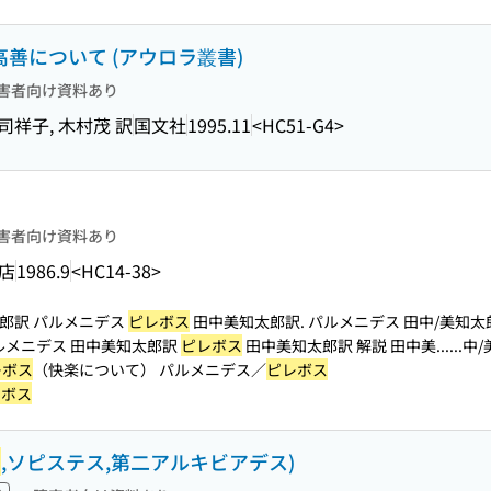
高善について (アウロラ叢書)
害者向け資料あり
司祥子, 木村茂 訳
国文社
1995.11
<HC51-G4>
害者向け資料あり
店
1986.9
<HC14-38>
郎訳 パルメニデス
ピレボス
田中美知太郎訳. パルメニデス 田中/美知太
ルメニデス 田中美知太郎訳
ピレボス
田中美知太郎訳 解説 田中美...
...
レボス
（快楽について） パルメニデス／
ピレボス
レボス
ス
,ソピステス,第二アルキビアデス)