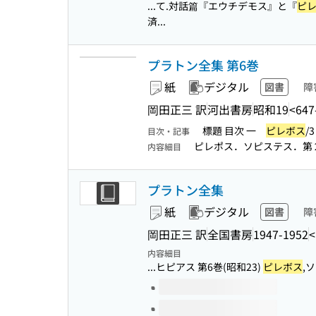
...て.対話篇『エウチデモス』と『
ピ
済...
プラトン全集 第6巻
紙
デジタル
図書
障
岡田正三 訳
河出書房
昭和19
<647
標題 目次 一
ピレボス
/
目次・記事
ピレポス．ソピステス．第
内容細目
プラトン全集
紙
デジタル
図書
障
岡田正三 訳
全国書房
1947-1952
<
内容細目
...ヒピアス 第6巻(昭和23)
ピレボス
,
このタイトルの巻号