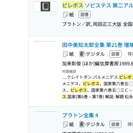
ピレボス
ソピステス 第二アル
紙
図書
プラトン／訳, 岡田正三
大阪 全
田中美知太郎全集 第21巻 増
紙
デジタル
図書
障
加来彰俊 [ほか]編
筑摩書房
1989.
内容細目
....クレイトポン.パルメニデス.
ピレボ
メニデス，
ピレボス
，国家第六巻五○三
ス，
ピレボス
，国家第六巻五○三Ｃ～第七
ス
.国家(第6巻～第7巻) 解説. 解題 松
プラトン全集 4
紙
デジタル
図書
障