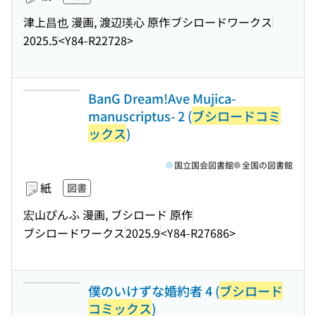
津上昌也 漫画, 渡辺瑛心 原作
ブシロードワークス
2025.5
<Y84-R22728>
BanG Dream!Ave Mujica-
manuscriptus- 2 (
ブシロードコミ
ックス
)
国立国会図書館
全国の図書館
紙
図書
宏山ぴんふ 漫画, ブシロード 原作
ブシロードワークス
2025.9
<Y84-R27686>
僕のいけずな婚約者 4 (
ブシロード
コミックス
)