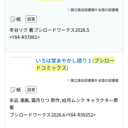
国立国会図書館
全国の図書館
紙
図書
冬谷リク 著
ブシロードワークス
2026.5
<Y84-R37881>
いろは堂あやかし語り 1 (
ブシロー
ドコミックス
)
国立国会図書館
全国の図書館
紙
図書
氷凪 漫画, 霜月りつ 原作, 睦月ムンク キャラクター原
案
ブシロードワークス
2026.6
<Y84-R39252>