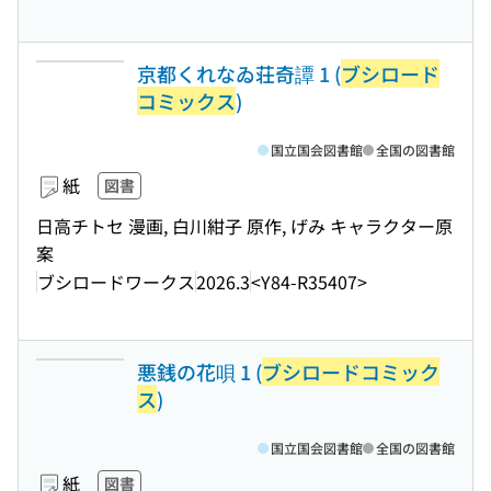
京都くれなゐ荘奇譚 1 (
ブシロード
コミックス
)
国立国会図書館
全国の図書館
紙
図書
日高チトセ 漫画, 白川紺子 原作, げみ キャラクター原
案
ブシロードワークス
2026.3
<Y84-R35407>
悪銭の花唄 1 (
ブシロードコミック
ス
)
国立国会図書館
全国の図書館
紙
図書