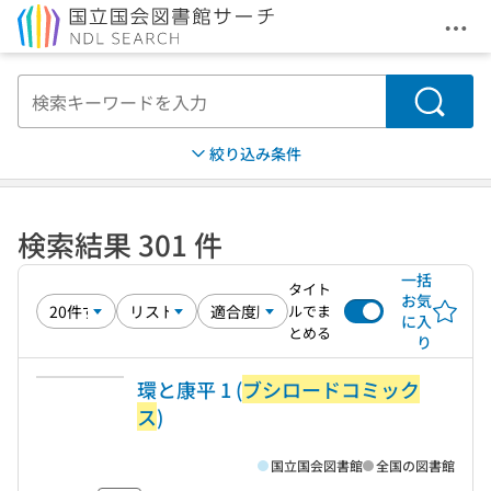
メニ
本文へ移動
検索
絞り込み条件
検索結果 301 件
一括
タイト
お気
ルでま
に入
とめる
り
環と康平 1 (
ブシロードコミック
ス
)
国立国会図書館
全国の図書館