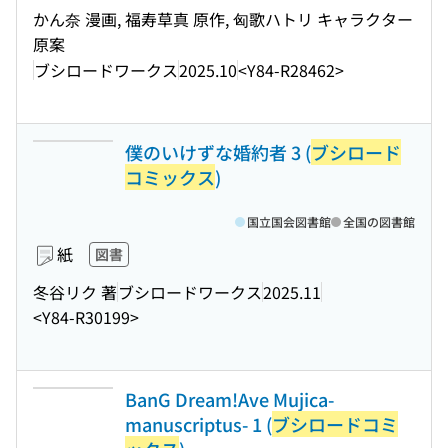
かん奈 漫画, 福寿草真 原作, 匈歌ハトリ キャラクター
原案
ブシロードワークス
2025.10
<Y84-R28462>
僕のいけずな婚約者 3 (
ブシロード
コミックス
)
国立国会図書館
全国の図書館
紙
図書
冬谷リク 著
ブシロードワークス
2025.11
<Y84-R30199>
BanG Dream!Ave Mujica-
manuscriptus- 1 (
ブシロードコミ