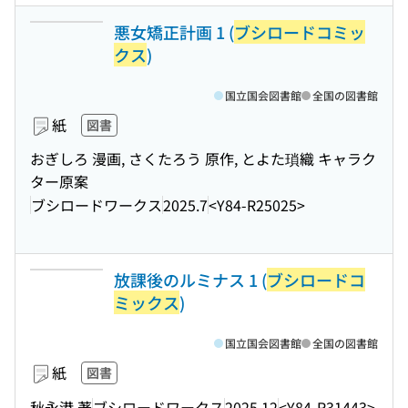
悪女矯正計画 1 (
ブシロードコミッ
クス
)
国立国会図書館
全国の図書館
紙
図書
おぎしろ 漫画, さくたろう 原作, とよた瑣織 キャラク
ター原案
ブシロードワークス
2025.7
<Y84-R25025>
放課後のルミナス 1 (
ブシロードコ
ミックス
)
国立国会図書館
全国の図書館
紙
図書
秋永港 著
ブシロードワークス
2025.12
<Y84-R31443>