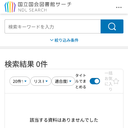
メニ
本文へ移動
検索
絞り込み条件
検索結果 0件
一括
タイト
お気
ルでま
に入
とめる
り
該当する資料はありませんでした