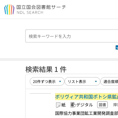
本文へ移動
検索結果 1 件
ボリヴィア共和国ポトシ県鉱
紙
デジタル
図書
障
国際協力事業団鉱工業開発調査