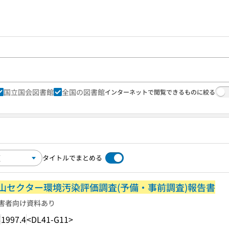
国立国会図書館
全国の図書館
インターネットで閲覧できるものに絞る
タイトルでまとめる
山セクター環境汚染評価調査(予備・事前調査)報告書
害者向け資料あり
部
1997.4
<DL41-G11>