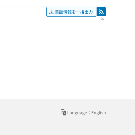
書誌情報を一括出力
RSS
RSS
Language：English