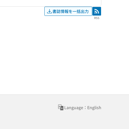
書誌情報を一括出力
RSS
RSS
Language：English