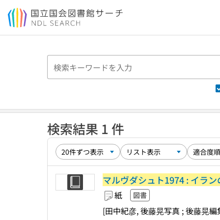
本文へ移動
検索結果 1 件
マルヴダシュト1974 : イ
紙
図書
[田中紀彦, 後藤晃写真 ; 後藤晃編