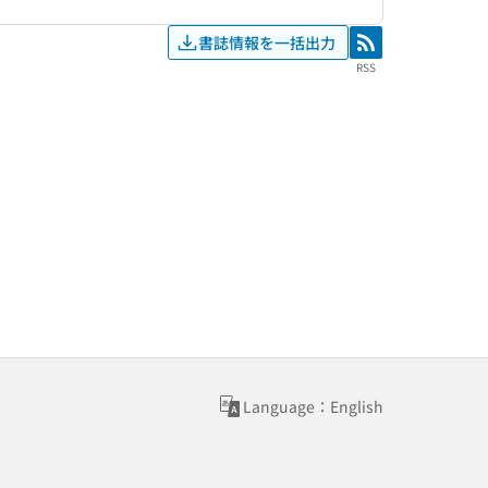
書誌情報を一括出力
RSS
RSS
Language：English