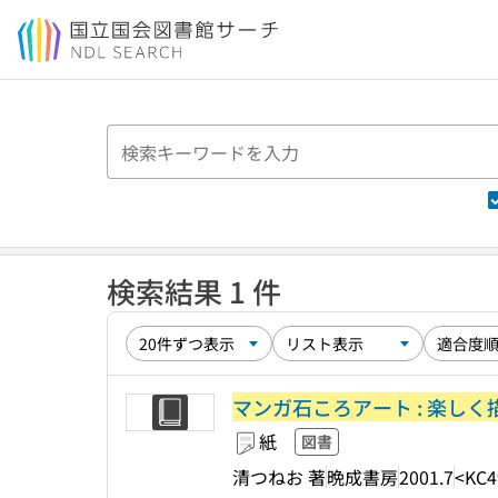
本文へ移動
検索結果 1 件
マンガ石ころアート : 楽しく
紙
図書
清つねお 著
晩成書房
2001.7
<KC4