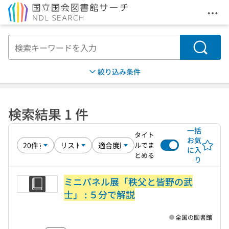
メニ
本文へ移動
検索
絞り込み条件
検索結果 1 件
一括
タイト
お気
ルでま
に入
とめる
り
ミニパネル展「秩父と皆野の武
士」 : ５分で解説
全国の図書館