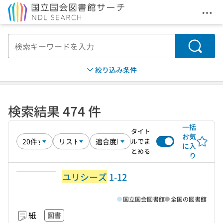
メニ
本文へ移動
検索
絞り込み条件
検索結果 474 件
一括
タイト
お気
ルでま
に入
とめる
り
ユリシーズ
1-12
国立国会図書館
全国の図書館
紙
図書