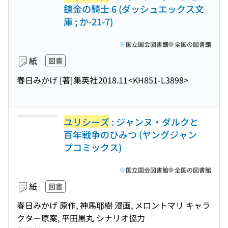
錬金の騎士 6 (ダッシュエックス文
庫 ; か-21-7)
国立国会図書館
全国の図書館
紙
図書
春日みかげ [著]
集英社
2018.11
<KH851-L3898>
ユリシーズ
: ジャンヌ・ダルクと
百年戦争のひみつ (ヤングジャン
プコミックス)
国立国会図書館
全国の図書館
紙
図書
春日みかげ 原作, 神馬耶樹 漫画, メロントマリ キャラ
クター原案, 平田黒丸 シナリオ協力