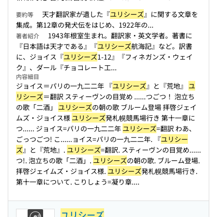
天才翻訳家が遺した『
ユリシーズ
』に関する文章を
要約等
集成。第12章の発犬伝をはじめ、1922年の...
1943年根室生まれ。翻訳家・英文学者。著書に
著者紹介
『日本語は天才である』『
ユリシーズ
航海記』など。訳書
に、ジョイス『
ユリシーズ
1-12』『フィネガンズ・ウェイ
ク』、ダール『チョコレート工...
内容細目
ジョイス＝パリの一九二二年 『
ユリシーズ
』と『荒地』
ユ
リシーズ
＝翻訳 スティーヴンの目覚め ...
...つごつ！ 泡立ち
の歌「二酒」
ユリシーズ
の朝の歌 ブルーム登場 拝啓ジェイ
ムズ・ジョイス様
ユリシーズ
発札幌競馬場行き 第十一章に
つ...
... ジョイス=パリの一九二二年
ユリシーズ
=翻訳 わあ、
ごっつごつ! こ...
...ョイス=パリの一九二二年. 『
ユリシー
ズ
』と『荒地』.
ユリシーズ
=翻訳. スティーヴンの目覚め...
...
つ!. 泡立ちの歌「二酒」.
ユリシーズ
の朝の歌. ブルーム登場.
拝啓ジェイムズ・ジョイス様.
ユリシーズ
発札幌競馬場行き.
第十一章について. こりしょう=凝り章....
ユリシーズ