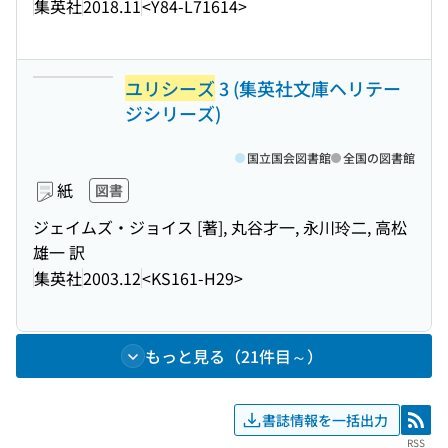
集英社
2018.11
<Y84-L71614>
ユリシーズ
3 (集英社文庫ヘリテー
ジシリーズ)
国立国会図書館
全国の図書館
紙
図書
ジェイムズ・ジョイス [著], 丸谷才一, 永川玲二, 高松
雄一 訳
集英社
2003.12
<KS161-H29>
もっと見る（21件目～）
書誌情報を一括出力
RSS
RSS