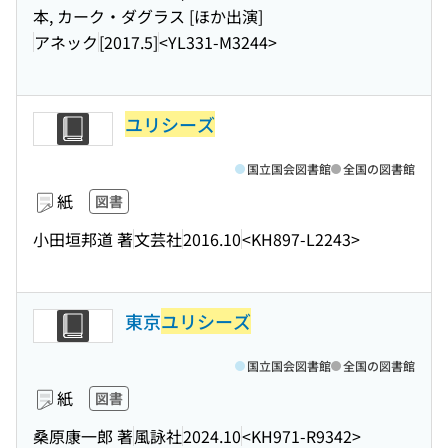
本, カーク・ダグラス [ほか出演]
アネック
[2017.5]
<YL331-M3244>
ユリシーズ
国立国会図書館
全国の図書館
紙
図書
小田垣邦道 著
文芸社
2016.10
<KH897-L2243>
東京
ユリシーズ
国立国会図書館
全国の図書館
紙
図書
桑原康一郎 著
風詠社
2024.10
<KH971-R9342>