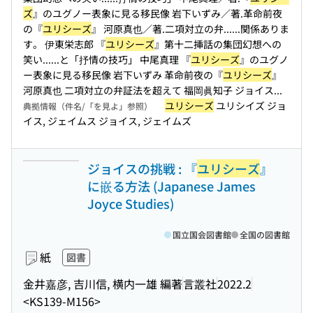
ズ
』のユグノー表象に見る移民像 岩下いずみ／著.革命前夜
の『
ユリシーズ
』 河原真也／著.二項対立の弁...
...関係ありま
す。 伊東栄志郎 『
ユリシーズ
』第十二挿話の集団幻想への
笑い...
...と「抒情の技巧」 中尾真理 『
ユリシーズ
』のユグノ
ー表象に見る移民像 岩下いずみ 革命前夜の『
ユリシーズ
』
河原真也 二項対立の弁証法を超えて 福岡眞知子 ジョイス...
ユリシーズ
ユリシイズ ジョ
典拠情報（件名/「を見よ」参照）
イス, ジェイムス ジョイス, ジェイムズ
ジョイスの挑戦 : 『
ユリシーズ
』
に嵌る方法 (Japanese James
Joyce Studies)
国立国会図書館
全国の図書館
紙
図書
金井嘉彦, 吉川信, 横内一雄 編著
言叢社
2022.2
<KS139-M156>