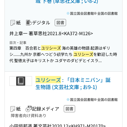
城 下巻 (草思社文庫 ; い8-2)
国立国会図書館
全国の図書館
紙
デジタル
図書
井上章一 著
草思社
2021.8
<KA372-M126>
目次・記事
第四章 百合若と
ユリシーズ
海の英雄の物語 起源はギリ
シ...
...九州か 京都へつどう碩学たち
ユリシーズ
を歓迎した時
代 聖徳太子はキリストか ユダヤのダビデとイスラ...
ユリシーズ
: 「日本ミニバン」誕
生物語 (文芸社文庫 ; お9-1)
国立国会図書館
全国の図書館
紙
記録メディア
図書
障害者向け資料あり
小田垣邦道 著
文芸社
2020.12
<KH971-M20170>