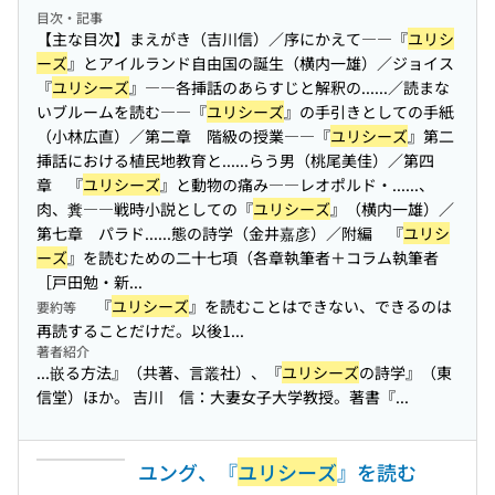
目次・記事
【主な目次】まえがき（吉川信）／序にかえて――『
ユリシ
ーズ
』とアイルランド自由国の誕生（横内一雄）／ジョイス
『
ユリシーズ
』――各挿話のあらすじと解釈の...
...／読まな
いブルームを読む――『
ユリシーズ
』の手引きとしての手紙
（小林広直）／第二章 階級の授業――『
ユリシーズ
』第二
挿話における植民地教育と...
...らう男（桃尾美佳）／第四
章 『
ユリシーズ
』と動物の痛み――レオポルド・...
...、
肉、糞――戦時小説としての『
ユリシーズ
』（横内一雄）／
第七章 パラド...
...態の詩学（金井嘉彦）／附編 『
ユリシ
ーズ
』を読むための二十七項（各章執筆者＋コラム執筆者
［戸田勉・新...
『
ユリシーズ
』を読むことはできない、できるのは
要約等
再読することだけだ。以後1...
著者紹介
...嵌る方法』（共著、言叢社）、『
ユリシーズ
の詩学』（東
信堂）ほか。 吉川 信：大妻女子大学教授。著書『...
ユング、『
ユリシーズ
』を読む