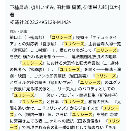
下楠昌哉, 須川いずみ, 田村章 編著, 伊東栄志郎 [ほか]
著
松籟社
2022.2
<KS139-M143>
目次・記事
前口上（下楠昌哉） 『
ユリシーズ
』梗概＋『オデュッセイ
ア』との対応表（宮原駿） 『
ユリシーズ
』主要登場人物一覧
（宮原駿） ...
...村章） Ⅰ．横たわり尖がって『
ユリシーズ
』
を読む 横たわる妻を想う──...
... 違法無鑑札放浪犬の咆哮
──『
ユリシーズ
』における犬恐怖と狂犬病言説（...
...身体
の思考へ（宮原駿） Ⅱ．『
ユリシーズ
』を開く──舞踏・演
劇・映画・...
...ヴンの即興演技（岩田美喜） 『
ユリシーズ
』
とヴォルタ座の映画（須川いずみ） 『
ユリシーズ
』のユグノ
ー表象に見る移民像と...
...リー夫人』のパロディとしての
『
ユリシーズ
』──笑い・パロディ・輪廻転生（新名桂子）
Ⅲ．『
ユリシーズ
』と日本 『
ユリシーズ
』和読の試み 『太
陽を追いかけ...
...『ユリシィズ』からジョイスの『
ユリシー
ズ
』へ（横内一雄） Ⅳ．さらに『
ユリシーズ
』を読む 恋歌
に牙突き立てる吸...
...ァルへの抵抗（田多良俊樹） 『
ユリシ
ーズ
』で再現される夜の街─夢幻劇として読まない「キル