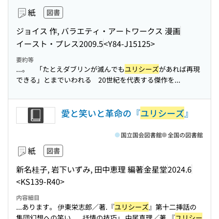
紙
図書
ジョイス 作, バラエティ・アートワークス 漫画
イースト・プレス
2009.5
<Y84-J15125>
要約等
...。 「たとえダブリンが滅んでも
ユリシーズ
があれば再現
できる」とまでいわれる 20世紀を代表する傑作を...
愛と笑いと革命の『
ユリシーズ
』
国立国会図書館
全国の図書館
紙
図書
新名桂子, 岩下いずみ, 田中恵理 編著
金星堂
2024.6
<KS139-R40>
内容細目
...あります。 伊東栄志郎／著.『
ユリシーズ
』第十二挿話の
集団幻想への笑い...
...抒情の技巧」 中尾真理／著.『
ユリシー