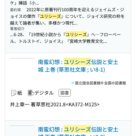
ケ」挿話（小...
2022年に原著刊行100周年を迎えるジェイムズ・ジ
要約等
ョイスの傑作『
ユリシーズ
』について、ジョイス研究の枠を
越えて論者が集い、多様かつ現代...
著者紹介
...6-28、「19世紀小説から『
ユリシーズ
』へ─フローベー
ル、トルストイ、ジョイス」『宮崎大学教育文化...
南蛮幻想 :
ユリシーズ
伝説と安土
城 上巻 (草思社文庫 ; い8-1)
国立国会図書館
全国の図書館
紙
デジタル
図書
井上章一 著
草思社
2021.8
<KA372-M125>
南蛮幻想 :
ユリシーズ
伝説と安土