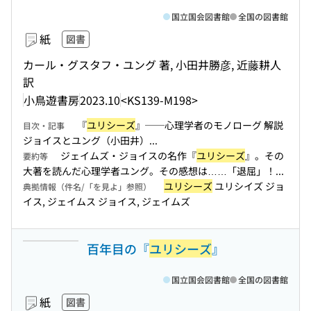
国立国会図書館
全国の図書館
紙
図書
カール・グスタフ・ユング 著, 小田井勝彦, 近藤耕人
訳
小鳥遊書房
2023.10
<KS139-M198>
『
ユリシーズ
』──心理学者のモノローグ 解説
目次・記事
ジョイスとユング（小田井）...
ジェイムズ・ジョイスの名作『
ユリシーズ
』。その
要約等
大著を読んだ心理学者ユング。その感想は……「退屈」！...
ユリシーズ
ユリシイズ ジョ
典拠情報（件名/「を見よ」参照）
イス, ジェイムス ジョイス, ジェイムズ
百年目の『
ユリシーズ
』
国立国会図書館
全国の図書館
紙
図書