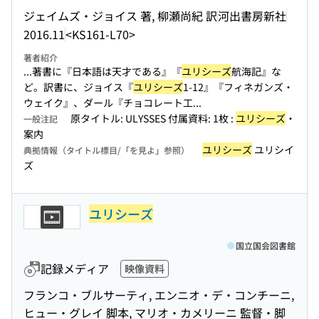
ジェイムズ・ジョイス 著, 柳瀬尚紀 訳
河出書房新社
2016.11
<KS161-L70>
著者紹介
...著書に『日本語は天才である』『
ユリシーズ
航海記』な
ど。訳書に、ジョイス『
ユリシーズ
1-12』『フィネガンズ・
ウェイク』、ダール『チョコレート工...
原タイトル: ULYSSES 付属資料: 1枚 :
ユリシーズ
・
一般注記
案内
ユリシーズ
ユリシイ
典拠情報（タイトル標目/「を見よ」参照）
ズ
ユリシーズ
国立国会図書館
記録メディア
映像資料
フランコ・ブルサーティ, エンニオ・デ・コンチーニ,
ヒュー・グレイ 脚本, マリオ・カメリーニ 監督・脚