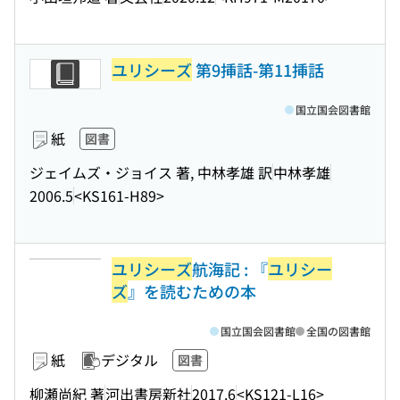
ユリシーズ
第9挿話-第11挿話
国立国会図書館
紙
図書
ジェイムズ・ジョイス 著, 中林孝雄 訳
中林孝雄
2006.5
<KS161-H89>
ユリシーズ
航海記 : 『
ユリシー
ズ
』を読むための本
国立国会図書館
全国の図書館
紙
デジタル
図書
柳瀬尚紀 著
河出書房新社
2017.6
<KS121-L16>