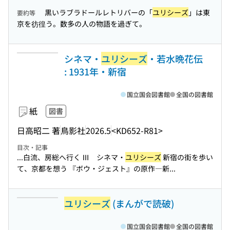
黒いラブラドールレトリバーの「
ユリシーズ
」は東
要約等
京を彷徨う。数多の人の物語を過ぎて。
シネマ・
ユリシーズ
・若水晩花伝
: 1931年・新宿
国立国会図書館
全国の図書館
紙
図書
日高昭二 著
鳥影社
2026.5
<KD652-R81>
目次・記事
...白流、房総へ行く Ⅲ シネマ・
ユリシーズ
新宿の街を歩い
て、京都を想う 『ボウ・ジェスト』の原作―新...
ユリシーズ
(まんがで読破)
国立国会図書館
全国の図書館