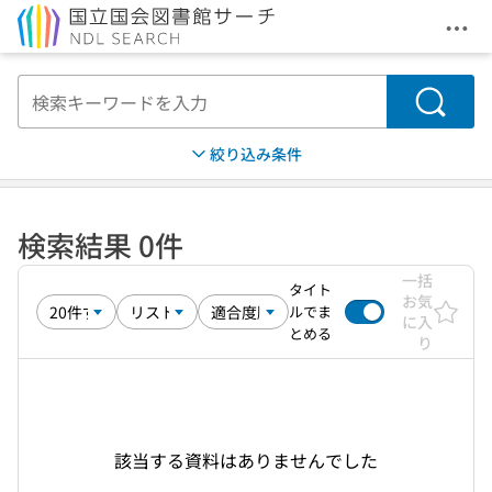
メニ
本文へ移動
検索
絞り込み条件
検索結果 0件
一括
タイト
お気
ルでま
に入
とめる
り
該当する資料はありませんでした