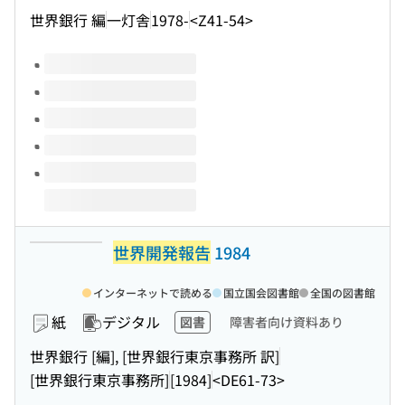
世界銀行 編
一灯舎
1978-
<Z41-54>
このタイトルの巻号
世界開発報告
1984
インターネットで読める
国立国会図書館
全国の図書館
紙
デジタル
図書
障害者向け資料あり
世界銀行 [編], [世界銀行東京事務所 訳]
[世界銀行東京事務所]
[1984]
<DE61-73>