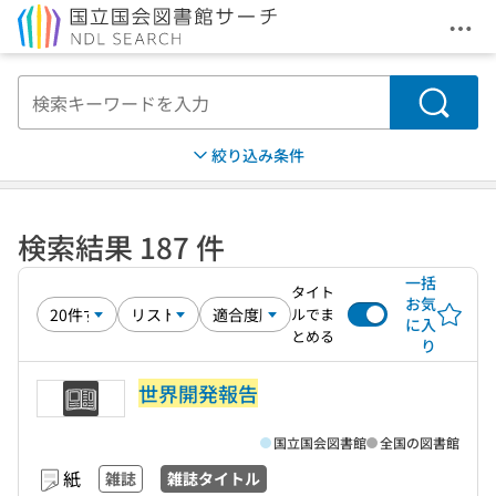
メニ
本文へ移動
検索
絞り込み条件
検索結果 187 件
一括
タイト
お気
ルでま
に入
とめる
り
世界開発報告
国立国会図書館
全国の図書館
紙
雑誌
雑誌タイトル