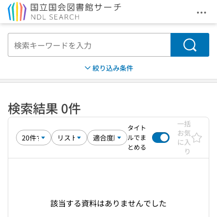
メニ
本文へ移動
検索
絞り込み条件
検索結果 0件
一括
タイト
お気
ルでま
に入
とめる
り
該当する資料はありませんでした