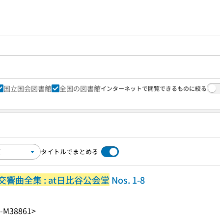
国立国会図書館
全国の図書館
インターネットで閲覧できるものに絞る
タイトルでまとめる
曲全集 : at日比谷公会堂
Nos. 1-8
-M38861>