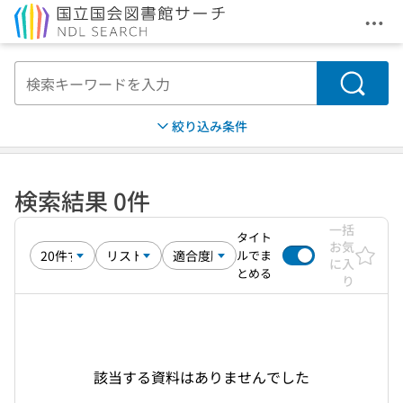
メニ
本文へ移動
検索
絞り込み条件
検索結果 0件
一括
タイト
お気
ルでま
に入
とめる
り
該当する資料はありませんでした