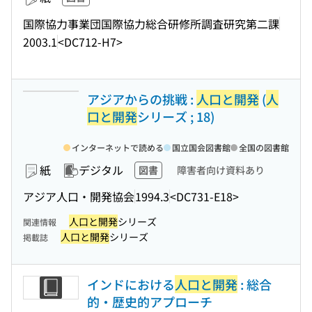
国際協力事業団国際協力総合研修所調査研究第二課
2003.1
<DC712-H7>
アジアからの挑戦 :
人口と開発
(
人
口と開発
シリーズ ; 18)
インターネットで読める
国立国会図書館
全国の図書館
紙
デジタル
図書
障害者向け資料あり
アジア人口・開発協会
1994.3
<DC731-E18>
人口と開発
シリーズ
関連情報
人口と開発
シリーズ
掲載誌
インドにおける
人口と開発
: 総合
的・歴史的アプローチ