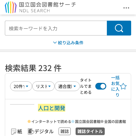
メニ
本文へ移動
検索
絞り込み条件
検索結果 232 件
一括
タイト
お気
ルでま
に入
とめる
り
人口と開発
インターネットで読める
国立国会図書館
全国の図書館
紙
デジタル
雑誌
雑誌タイトル