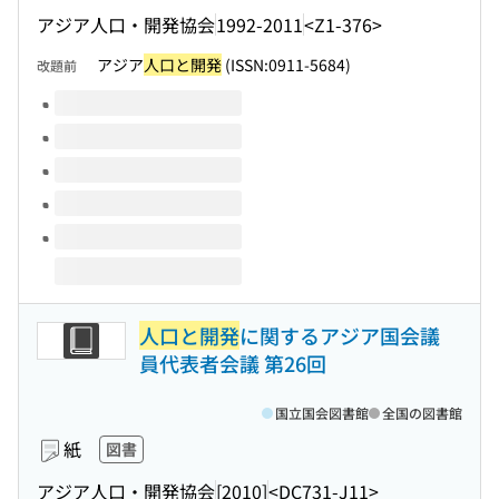
アジア人口・開発協会
1992-2011
<Z1-376>
アジア
人口と開発
(ISSN:0911-5684)
改題前
このタイトルの巻号
人口と開発
に関するアジア国会議
員代表者会議 第26回
国立国会図書館
全国の図書館
紙
図書
アジア人口・開発協会
[2010]
<DC731-J11>