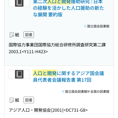
第二次
人口と開発
援助研究 : 日本
の経験を活かした人口援助の新た
な展開 要約版
国立国会図書館
紙
図書
国際協力事業団国際協力総合研修所調査研究第二課
2003.1
<Y111-H423>
人口と開発
に関するアジア国会議
員代表者会議報告書 第17回
国立国会図書館
全国の図書館
紙
図書
アジア人口・開発協会
[2001]
<DC731-G8>