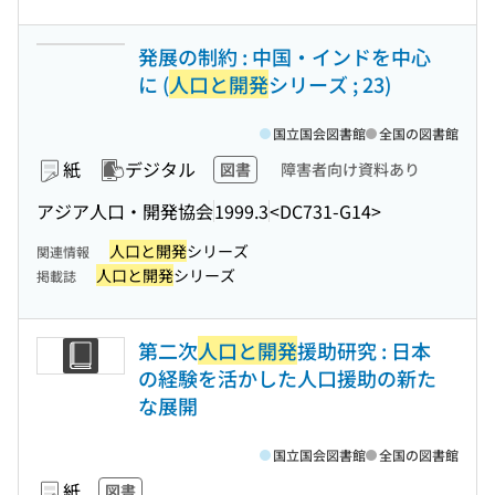
発展の制約 : 中国・インドを中心
に (
人口と開発
シリーズ ; 23)
国立国会図書館
全国の図書館
紙
デジタル
図書
障害者向け資料あり
アジア人口・開発協会
1999.3
<DC731-G14>
人口と開発
シリーズ
関連情報
人口と開発
シリーズ
掲載誌
第二次
人口と開発
援助研究 : 日本
の経験を活かした人口援助の新た
な展開
国立国会図書館
全国の図書館
紙
図書