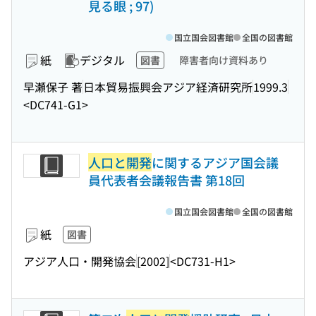
見る眼 ; 97)
国立国会図書館
全国の図書館
紙
デジタル
図書
障害者向け資料あり
早瀬保子 著
日本貿易振興会アジア経済研究所
1999.3
<DC741-G1>
人口と開発
に関するアジア国会議
員代表者会議報告書 第18回
国立国会図書館
全国の図書館
紙
図書
アジア人口・開発協会
[2002]
<DC731-H1>