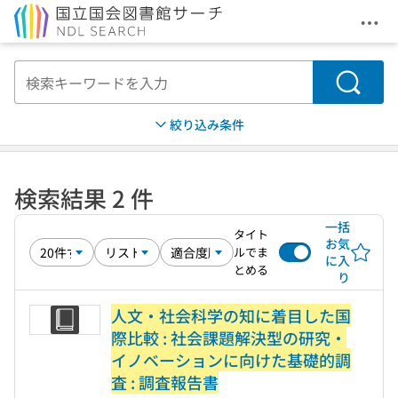
メニ
本文へ移動
検索
絞り込み条件
検索結果 2 件
一括
タイト
お気
ルでま
に入
とめる
り
人文・社会科学の知に着目した国
際比較 : 社会課題解決型の研究・
イノベーションに向けた基礎的調
査 : 調査報告書