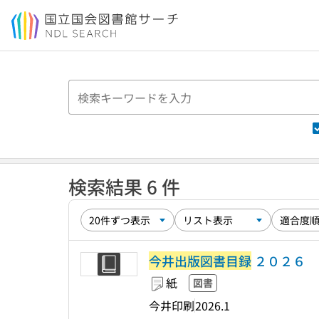
本文へ移動
検索結果 6 件
今井出版図書目録
２０２６
紙
図書
今井印刷
2026.1