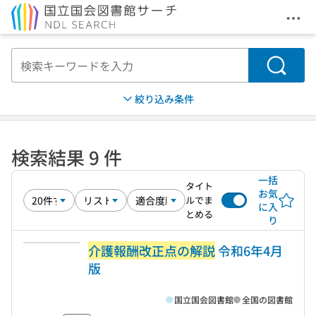
メニ
本文へ移動
検索
絞り込み条件
検索結果 9 件
一括
タイト
お気
ルでま
に入
とめる
り
介護報酬改正点の解説
令和6年4月
版
国立国会図書館
全国の図書館