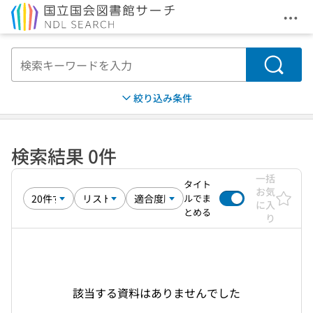
メニ
本文へ移動
検索
絞り込み条件
検索結果 0件
一括
タイト
お気
ルでま
に入
とめる
り
該当する資料はありませんでした