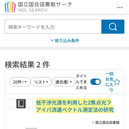
メニ
本文へ移動
検索
絞り込み条件
検索結果 2 件
一括
タイト
お気
ルでま
に入
とめる
り
低干渉光源を利用した2焦点光フ
アイバ流速ベクトル測定法の研究
国立国会図書館