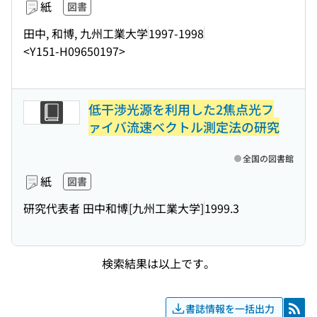
紙
図書
田中, 和博, 九州工業大学
1997-1998
<Y151-H09650197>
低干渉光源を利用した2焦点光フ
ァイバ流速ベクトル測定法の研究
全国の図書館
紙
図書
研究代表者 田中和博
[九州工業大学]
1999.3
検索結果は以上です。
書誌情報を一括出力
RSS