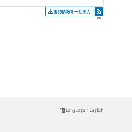
書誌情報を一括出力
RSS
RSS
Language：English