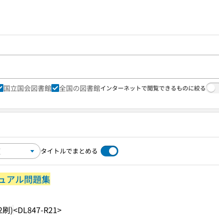
国立国会図書館
全国の図書館
インターネットで閲覧できるものに絞る
タイトルでまとめる
ュアル問題集
2刷)
<DL847-R21>