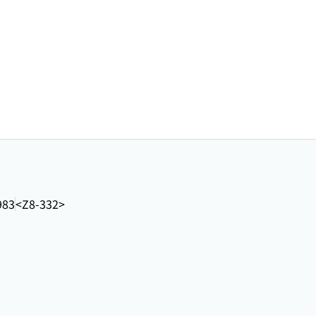
983
<Z8-332>