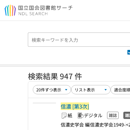
本文へ移動
検索結果 947 件
信濃 [第3次]
紙
デジタル
雑誌
雑
信濃史学会 編
信濃史学会
1949-
<