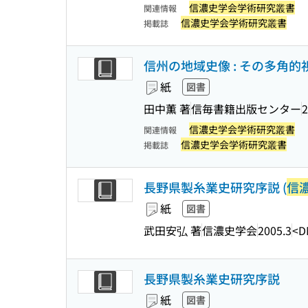
信濃史学会学術研究叢書
関連情報
信濃史学会学術研究叢書
掲載誌
信州の地域史像 : その多角的視点
紙
図書
田中薫 著
信毎書籍出版センター
2
信濃史学会学術研究叢書
関連情報
信濃史学会学術研究叢書
掲載誌
長野県製糸業史研究序説 (
信
紙
図書
武田安弘 著
信濃史学会
2005.3
<D
長野県製糸業史研究序説
紙
図書