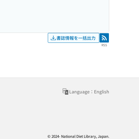
書誌情報を一括出力
RSS
RSS
Language：English
© 2024- National Diet Library, Japan.