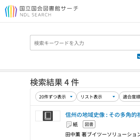
本文へ移動
検索結果 4 件
信州の地域史像 : その多角的視点
紙
図書
田中薫 著
ブイツーソリューショ