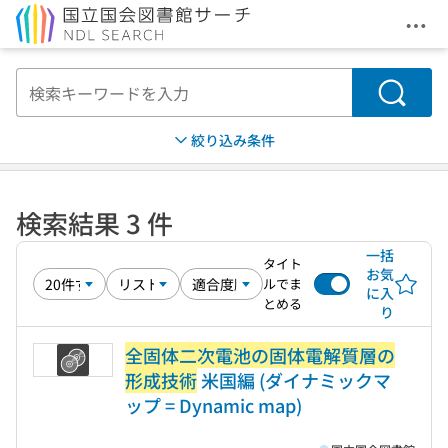
メニ
本文へ移動
検索
絞り込み条件
検索結果 3 件
一括
タイト
お気
ルでま
に入
とめる
り
全固体二次電池の固体電解質層の
形成技術
米国編 (ダイナミックマ
ップ = Dynamic map)